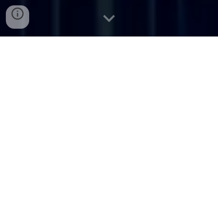
"Transformar el mundo para un
futuro mejor"
La Gran Transformación 📣 Descubre los 11
atributos clave para el éxito digital
exponencial
¿Estás preparado para un futuro digital disruptivo?
Cómo la IA y la automatización transforman el mundo
empresarial. Explora las tendencias más importantes en